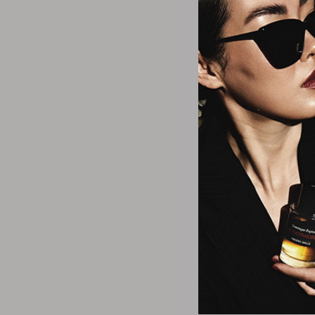
Sapi
Intense Eau De
$29.3