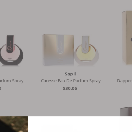
l
Sapil
arfum Spray
Caresse Eau De Parfum Spray
Dapper
9
$30.06