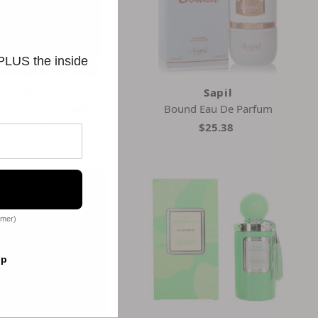
 PLUS the inside
Sapil
Sapil
nd Eau De Toilette
Bound Eau De Parfum
$27.35
$25.38
omer)
op