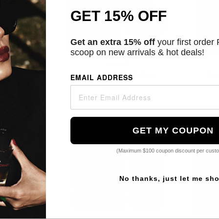
GET 15% OFF
Get an extra 15% off
your first order
scoop on new arrivals & hot deals!
l
Sapil
 Toilette
Intense Eau De Parfum
Bou
EMAIL ADDRESS
5
$28.88
GET MY COUPON
(Maximum $100 coupon discount per cust
No thanks, just let me sh