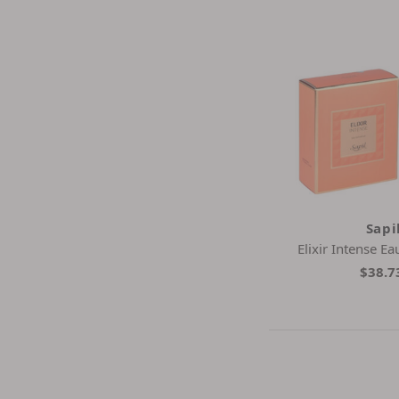
Sapi
Elixir Intense E
$38.7