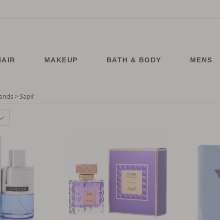
HAIR
MAKEUP
BATH & BODY
MENS
ands > Sapil
'